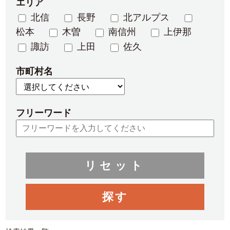
エリア
北信
長野
北アルプス
松本
木曽
南信州
上伊那
諏訪
上田
佐久
市町村名
フリーワード