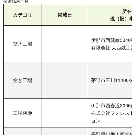
検索結果一覧
所在
カテゴリ
掲載日
現（旧）事
伊那市西箕輪3340番
空き工場
有限会社 大西鉄工
空き工場
茅野市玉川11400-25
伊那市西春近3005
工場跡地
株式会社フォレスト
ョン
長野県伊那市西箕輪53