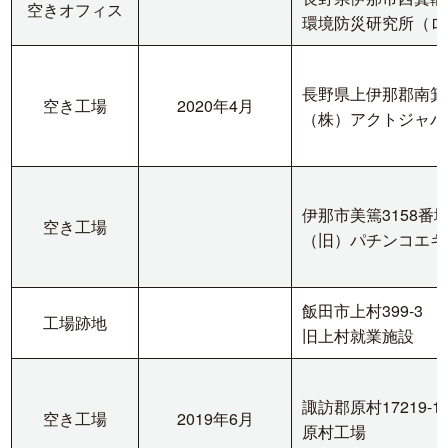
空きオフィス
環境防災研究所（ロ
長野県上伊那郡南箕輪
空き工場
2020年4月
（株）アクトジャパ
伊那市美篶3158番地
空き工場
（旧）パチンコエキ
飯田市上村399-3
工場跡地
旧上村就業施設
諏訪郡原村17219-11
空き工場
2019年6月
原村工場